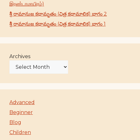
இரண்டாமாயிரம்)
శ్రీ రామానుజ కథామృతం (చిత్ర కథామాలిక) భాగం 2
శ్రీ రామానుజ కథామృతం (చిత్ర కథామాలిక) భాగం 1
Archives
Advanced
Beginner
Blog
Children