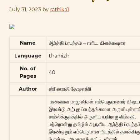
July 31, 2023
by
rathika1
Name
ஆர்த்தி ப்ரபந்தம் – எளிய விளக்கவுரை
Language
thamizh
No. of
40
Pages
Author
ஸ்ரீ ஸாரதி தோதாத்ரி
மணவாள மாமுனிகள் எம்பெருமானார் விஷ
இரண்டு அற்புத ப்ரபந்தங்களை அருளியுள்ளார்
ஸம்ஸ்க்ருதத்தில் அருளிய யதிராஜ விம்சதி,
மற்றொன்று தமிழில் அருளிய ஆர்த்தி ப்ரபந்த
இரண்டிலும் எம்பெருமானாரிடத்தில் தனக்கிரு
பேரன்பை அழகாகக் காட்டியுள்ளார்.