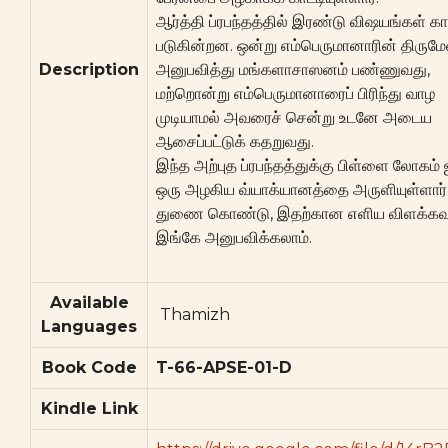
ஆர்த்தி ப்ரபந்தத்தில் இரண்டு விஷயங்கள் காட
படுகின்றன. ஒன்று எம்பெருமானாரின் திரு
Description
அனுபவித்து மங்களாசாஸனம் பண்ணுவது,
மற்றொன்று எம்பெருமானாரைப் பிரிந்து வாழ
முடியாமல் அவரைச் சென்று உடனே அடைய
ஆசைப்பட்டுக் கதறுவது.
இந்த அற்புத ப்ரபந்தத்துக்கு பிள்ளை லோகம் ஜ
ஒரு அழகிய வ்யாக்யானத்தை அருளியுள்ளார்
துணை கொண்டு, இதற்கான எளிய விளக்க
இங்கே அனுபவிக்கலாம்.
Available
Thamizh
Languages
Book Code
T-66-APSE-01-D
Kindle Link