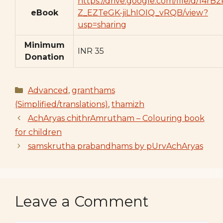
https://drive.google.com/file/d/14rB
eBook
Z_EZTeGK-jiLhIOIQ_vRQB/view?
usp=sharing
Minimum
INR 35
Donation
Categories
Advanced
,
granthams
(Simplified/translations)
,
thamizh
AchAryas chithrAmrutham – Colouring book
for children
samskrutha prabandhams by pUrvAchAryas
Leave a Comment