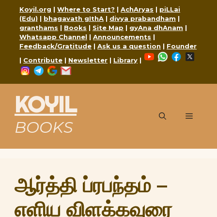
Skip
Koyil.org
|
Where to Start?
|
AchAryas
|
piLLai
to
(Edu)
|
bhagavath gIthA
|
divya prabandham
|
content
granthams
|
Books
|
Site Map
|
gyAna dhAnam
|
Whatsapp Channel
|
Announcements
|
Feedback/Gratitude
|
Ask us a question
|
Founder
YouTube
WhatsApp
Faceboo
X
|
Contribute
|
Newsletter
|
Library
|
Instagram
Telegram
Google
Mail
KOYIL
Menu
BOOKS
ஆர்த்தி ப்ரபந்தம் –
எளிய விளக்கவுரை