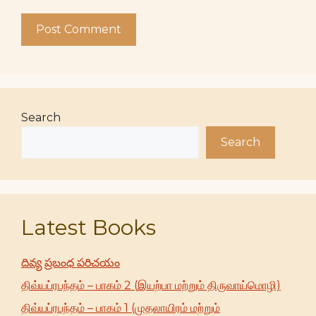
Search
Search
Latest Books
దివ్య ప్రబంధ పరిచయం
திவ்யப்ரபந்தம் – பாகம் 2 (இயற்பா மற்றும் திருவாய்மொழி)
திவ்யப்ரபந்தம் – பாகம் 1 (முதலாயிரம் மற்றும்