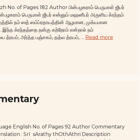
 No. of Pages 182 Author பின்பழகராம் பெருமாள் ஜீயர்
்பழகராம் பெருமாள் ஜீயர் என்னும் மஹனீயர் அருளிய க்ரந்தம்
்தத்தில் நம் ஸத் ஸம்ப்ரதாயத்தின் ஆழமான, முக்யமான
. இந்த க்ரந்தத்தை நன்கு கற்றோம் என்றால் நம்
ரயம், அர்த்த பஞ்சகம், தத்வ த்ரயம், …
Read more
mmentary
age English No. of Pages 92 Author Commentary
anslation : SrI sArathy thOthAthri Description