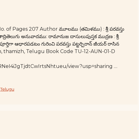
of Pages 207 Author మూలము (తమిళము) : శ్రీ పరవస్తు
తాద్రితెలుగు అనువాదము: రామానుజ దాసులుపుస్తక ముద్రణ : శ్రీ
ూర్తిగా ఆధారపడటం గురించి పరవస్తు పట్టర్పిరాన్ జీయర్ రాసిన
sh, thamizh, Telugu Book Code TU-12-AUN-01-D
rqRNeI4iJgTjdtCwIrtsNhtueu/view?usp=sharing …
,
Telugu