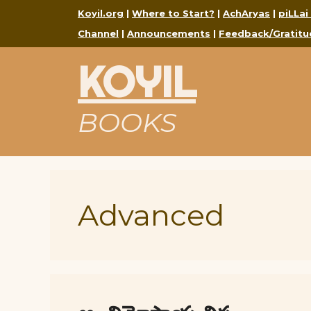
Skip
Koyil.org
|
Where to Start?
|
AchAryas
|
piLLai
to
Channel
|
Announcements
|
Feedback/Gratitu
content
KOYIL
BOOKS
Advanced