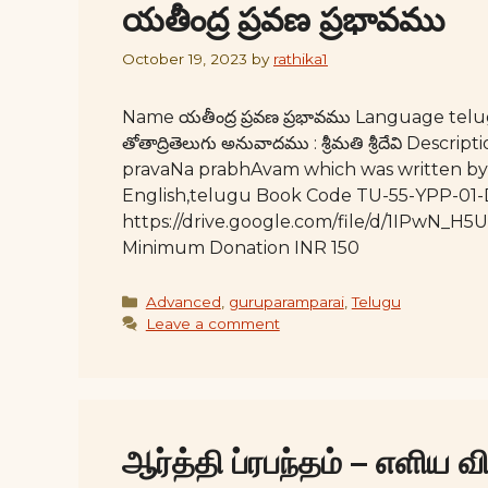
యతీంద్ర ప్రవణ ప్రభావము
October 19, 2023
by
rathika1
Name యతీంద్ర ప్రవణ ప్రభావము Language telugu
తోతాద్రితెలుగు అనువాదము : శ్రీమతి శ్రీదేవి Desc
pravaNa prabhAvam which was written by S
English,telugu Book Code TU-55-YPP-01
https://drive.google.com/file/d/1IPwN
Minimum Donation INR 150
Categories
Advanced
,
guruparamparai
,
Telugu
Leave a comment
ஆர்த்தி ப்ரபந்தம் – எளிய 