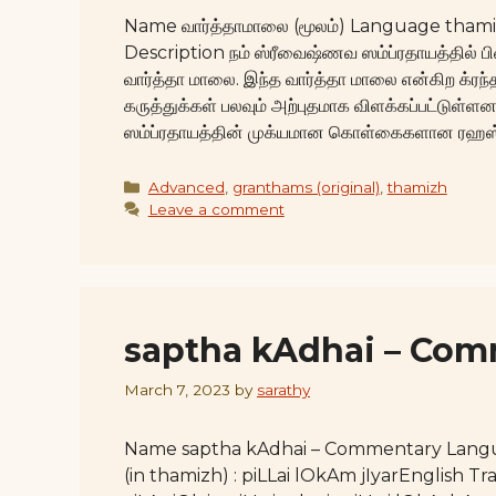
Name வார்த்தாமாலை (மூலம்) Language thamizh
Description நம் ஸ்ரீவைஷ்ணவ ஸம்ப்ரதாயத்தில் பின
வார்த்தா மாலை. இந்த வார்த்தா மாலை என்கிற க்ரந
கருத்துக்கள் பலவும் அற்புதமாக விளக்கப்பட்டுள்ளன
ஸம்ப்ரதாயத்தின் முக்யமான கொள்கைகளான ரஹஸ்ய த்
Categories
Advanced
,
granthams (original)
,
thamizh
Leave a comment
saptha kAdhai – Co
March 7, 2023
by
sarathy
Name saptha kAdhai – Commentary Langu
(in thamizh) : piLLai lOkAm jIyarEnglish Tr