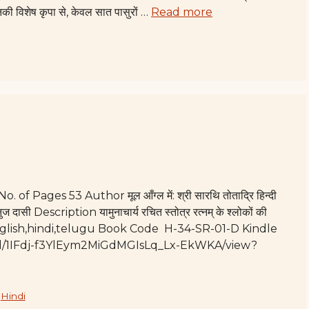
नकी विशेष कृपा से, केवल सात पासुरों …
Read more
 of Pages 53 Author मूल आँग्ल में: श्री सारथि तोताद्रि हिन्दी
ज दासी Description यामुनाचार्य रचित स्तोत्र रत्नम् के श्लोकों की
english,hindi,telugu Book Code H-34-SR-01-D Kindle
le/d/1IFdj-f3YlEym2MiGdMGIsLq_Lx-EkWKA/view?
,
Hindi