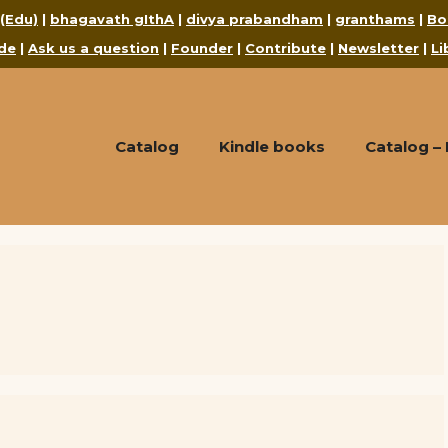
 (Edu)
|
bhagavath gIthA
|
divya prabandham
|
granthams
|
Bo
de
|
Ask us a question
|
Founder
|
Contribute
|
Newsletter
|
Li
Catalog
Kindle books
Catalog –