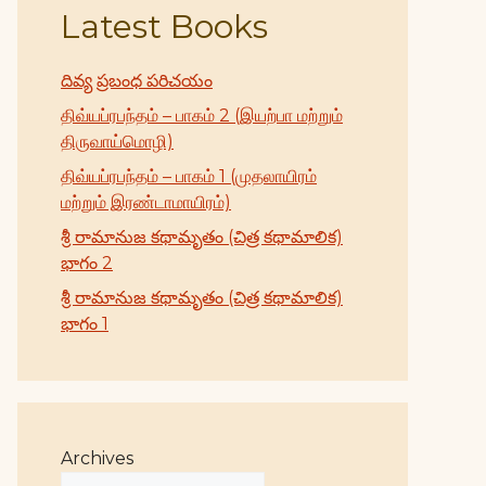
Latest Books
దివ్య ప్రబంధ పరిచయం
திவ்யப்ரபந்தம் – பாகம் 2 (இயற்பா மற்றும்
திருவாய்மொழி)
திவ்யப்ரபந்தம் – பாகம் 1 (முதலாயிரம்
மற்றும் இரண்டாமாயிரம்)
శ్రీ రామానుజ కథామృతం (చిత్ర కథామాలిక)
భాగం 2
శ్రీ రామానుజ కథామృతం (చిత్ర కథామాలిక)
భాగం 1
Archives