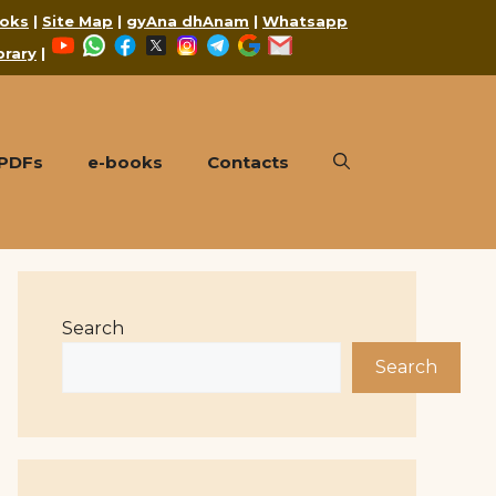
oks
|
Site Map
|
gyAna dhAnam
|
Whatsapp
YouTube
WhatsApp
Facebook
X
Instagram
Telegram
Google
Mail
brary
|
 PDFs
e-books
Contacts
Search
Search