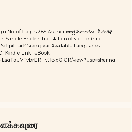
 No. of Pages 285 Author ఆంగ్ల మూలము : శ్రీ సారధి
ription Simple English translation of yathIndhra
rI piLLai lOkam jIyar Available Languages
-D Kindle Link eBook
_H5U-LagTguVFybrBRHyJkxoGjOR/view?usp=sharing
விளக்கவுரை