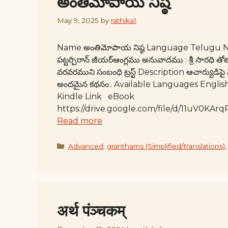
అంతిమోపాయ నిష్ఠ
May 9, 2025
by
rathika1
Name అంతిమోపాయ నిష్ఠ Language Telugu No. 
పట్టర్పిరాన్ జీయర్ఆంగ్లము అనువాదము : శ్రీ సారధి తో
వరవరముని సంబంధి ట్రస్ట్ Description ఆచార్యుడిపై ప
అందమైన కథనం.. Available Languages Engli
Kindle Link eBook
https://drive.google.com/file/d/11uV0KA
Read more
Categories
Advanced
,
granthams (Simplified/translations)
अर्थ पंञ्चकम्