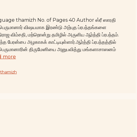
anguage thamizh No. of Pages 40 Author ஸ்ரீ ஸாரதி
ெருமானார் விஷயமாக இரண்டு அற்புத ப்ரபந்தங்களை
ராஜ விம்சதி, மற்றொன்று தமிழில் அருளிய ஆர்த்தி ப்ரபந்தம்.
த பேரன்பை அழகாகக் காட்டியுள்ளார்.ஆர்த்தி ப்ரபந்தத்தில்
ம்பெருமானாரின் திருமேனியை அனுபவித்து மங்களாசாஸனம்
d more
,
thamizh