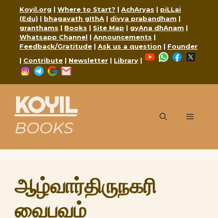
Skip
Koyil.org
|
Where to Start?
|
AchAryas
|
piLLai
to
(Edu)
|
bhagavath gIthA
|
divya prabandham
|
content
granthams
|
Books
|
Site Map
|
gyAna dhAnam
|
Whatsapp Channel
|
Announcements
|
Feedback/Gratitude
|
Ask us a question
|
Founder
YouTube
WhatsApp
Faceboo
X
|
Contribute
|
Newsletter
|
Library
|
Instagram
Telegram
Google
Mail
KOYIL
Menu
BOOKS
ஆழ்வார்திருநகரி
வைபவம்