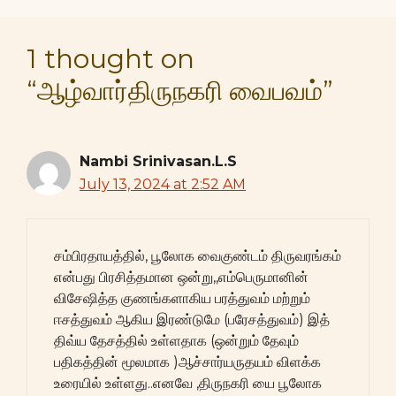
1 thought on
“ஆழ்வார்திருநகரி வைபவம்”
Nambi Srinivasan.L.S
July 13, 2024 at 2:52 AM
சம்பிரதாயத்தில், பூலோக வைகுண்டம் திருவரங்கம்
என்பது பிரசித்தமான ஒன்று,,எம்பெருமானின்
விசேஷித்த குணங்களாகிய பரத்துவம் மற்றும்
ஈசத்துவம் ஆகிய இரண்டுமே (பரேசத்துவம்) இத்
திவ்ய தேசத்தில் உள்ளதாக (ஒன்றும் தேவும்
பதிகத்தின் மூலமாக )ஆச்சார்யருதயம் விளக்க
உரையில் உள்ளது..எனவே ,திருநகரி யை பூலோக