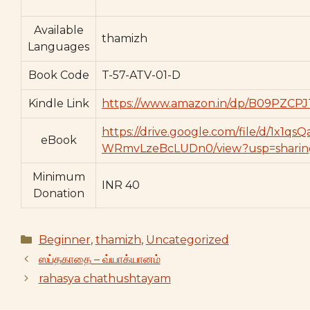
Available
thamizh
Languages
Book Code
T-57-ATV-01-D
Kindle Link
https://www.amazon.in/dp/B09PZCP
https://drive.google.com/file/d/1x
eBook
WRmvLzeBcLUDn0/view?usp=sharin
Minimum
INR 40
Donation
Categories
Beginner
,
thamizh
,
Uncategorized
ஸப்தகாதை – வ்யாக்யானம்
rahasya chathushtayam