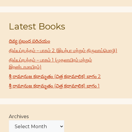
Latest Books
దివ్య ప్రబంధ పరిచయం
திவ்யப்ரபந்தம் – பாகம் 2 (இயற்பா மற்றும் திருவாய்மொழி)
திவ்யப்ரபந்தம் – பாகம் 1 (முதலாயிரம் மற்றும்
இரண்டாமாயிரம்)
శ్రీ రామానుజ కథామృతం (చిత్ర కథామాలిక) భాగం 2
శ్రీ రామానుజ కథామృతం (చిత్ర కథామాలిక) భాగం 1
Archives