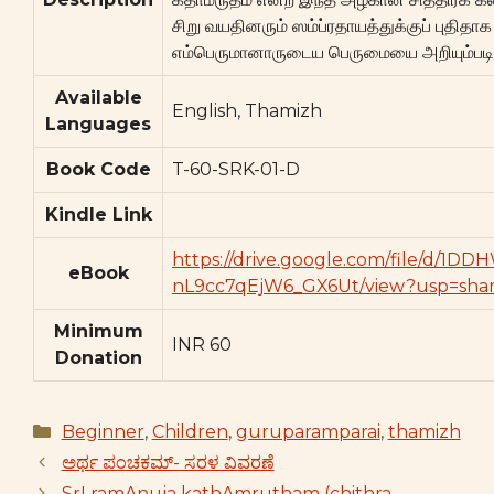
சிறு வயதினரும் ஸம்ப்ரதாயத்துக்குப் புதிதா
எம்பெருமானாருடைய பெருமையை அறியும்படிப் 
Available
English, Thamizh
Languages
Book Code
T-60-SRK-01-D
Kindle Link
https://drive.google.com/file/d/1
eBook
nL9cc7qEjW6_GX6Ut/view?usp=shar
Minimum
INR 60
Donation
Categories
Beginner
,
Children
,
guruparamparai
,
thamizh
ಅರ್ಥ ಪಂಚಕಮ್- ಸರಳ ವಿವರಣೆ
SrI ramAnuja kathAmrutham (chithra