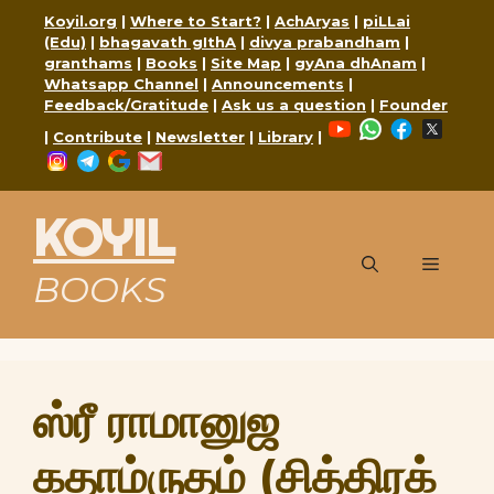
Skip
Koyil.org
|
Where to Start?
|
AchAryas
|
piLLai
to
(Edu)
|
bhagavath gIthA
|
divya prabandham
|
content
granthams
|
Books
|
Site Map
|
gyAna dhAnam
|
Whatsapp Channel
|
Announcements
|
Feedback/Gratitude
|
Ask us a question
|
Founder
YouTube
WhatsApp
Faceboo
X
|
Contribute
|
Newsletter
|
Library
|
Instagram
Telegram
Google
Mail
KOYIL
Menu
BOOKS
ஸ்ரீ ராமானுஜ
கதாம்ருதம் (சித்திரக்