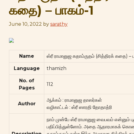
கதை) – பாகம்-1
June 10, 2022
by
sarathy
Name
ஸ்ரீ ராமானுஜ கதாம்ருதம் (சித்திரக் கதை) – ப
Language
thamizh
No. of
112
Pages
ஆக்கம் : ராமானுஜ தாஸர்கள்
Author
வழிகாட்டல் : ஸ்ரீ ஸாரதி தோதாத்ரி
நாம் முன்பே ஸ்ரீ ராமானுஜ வைபவம் என்னும் 
பதிப்பித்துள்ளோம். அதை ஆதாரமாகக் கொண்ட
Description
கதாம்ருதம் என்ற இந்த அழகான சித்திரக் க