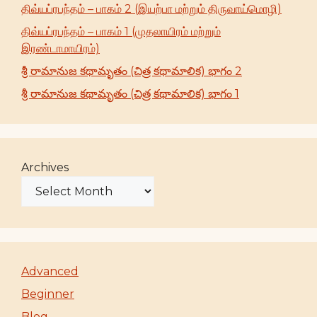
திவ்யப்ரபந்தம் – பாகம் 2 (இயற்பா மற்றும் திருவாய்மொழி)
திவ்யப்ரபந்தம் – பாகம் 1 (முதலாயிரம் மற்றும்
இரண்டாமாயிரம்)
శ్రీ రామానుజ కథామృతం (చిత్ర కథామాలిక) భాగం 2
శ్రీ రామానుజ కథామృతం (చిత్ర కథామాలిక) భాగం 1
Archives
Advanced
Beginner
Blog