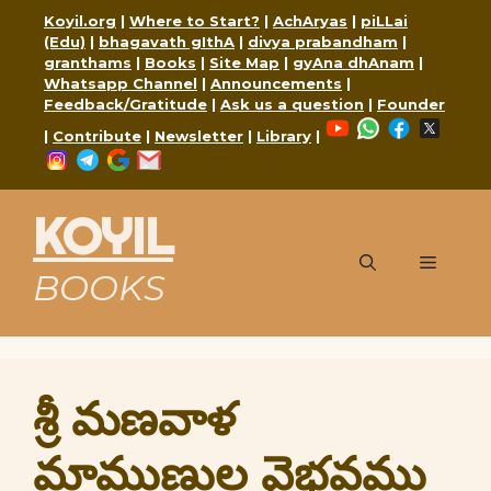
Skip
Koyil.org
|
Where to Start?
|
AchAryas
|
piLLai
to
(Edu)
|
bhagavath gIthA
|
divya prabandham
|
content
granthams
|
Books
|
Site Map
|
gyAna dhAnam
|
Whatsapp Channel
|
Announcements
|
Feedback/Gratitude
|
Ask us a question
|
Founder
YouTube
WhatsApp
Faceboo
X
|
Contribute
|
Newsletter
|
Library
|
Instagram
Telegram
Google
Mail
KOYIL
Menu
BOOKS
శ్రీ మణవాళ
మాముణుల వైభవము