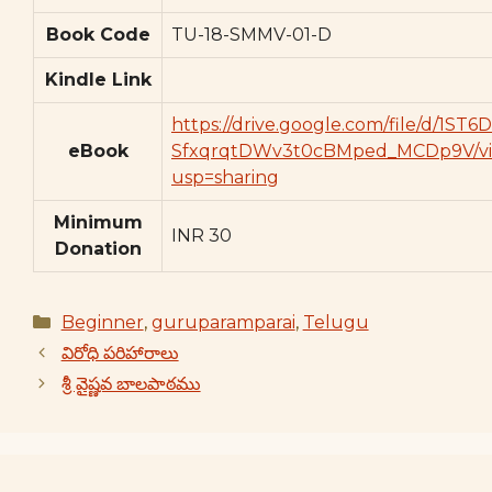
Book Code
TU-18-SMMV-01-D
Kindle Link
https://drive.google.com/file/d/1ST6D
eBook
SfxqrqtDWv3t0cBMped_MCDp9V/v
usp=sharing
Minimum
INR 30
Donation
Categories
Beginner
,
guruparamparai
,
Telugu
విరోధి పరిహారాలు
శ్రీ వైష్ణవ బాలపాఠము