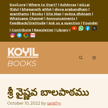
Skip
Koyil.org
|
Where to Start?
|
AchAryas
|
piLLai
to
(Edu)
|
bhagavath gIthA
|
divya prabandham
|
content
granthams
|
Books
|
Site Map
|
gyAna dhAnam
|
Whatsapp Channel
|
Announcements
|
Feedback/Gratitude
|
Ask us a question
|
Founder
YouTube
WhatsApp
Faceboo
X
|
Contribute
|
Newsletter
|
Library
|
Instagram
Telegram
Google
Mail
KOYIL
Menu
BOOKS
శ్రీ వైష్ణవ బాలపాఠము
October 10, 2022
by
sarathy