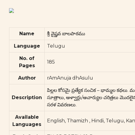
Name
శ్రీ వైష్ణవ బాలపాఠము
Language
Telugu
No. of
185
Pages
Author
rAmAnuja dhAsulu
పిల్లల కోసమై ప్రత్యేక సంచిక – భామ్మల కథలు.
Description
సూత్రాలు, ఆళ్వార్లు/ఆచార్యుల చరిత్రలు మొదల
సరళ వివరణలు.
Available
English, Thamizh , Hindi, Telugu, K
Languages