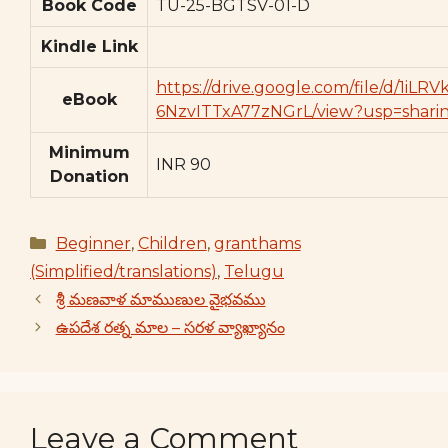
Book Code
TU-25-BGTSV-01-D
Kindle Link
https://drive.google.com/file/d/1iLR
eBook
6NzvITTxA77zNGrL/view?usp=shari
Minimum
INR 90
Donation
Categories
Beginner
,
Children
,
granthams
(Simplified/translations)
,
Telugu
శ్రీ మణవాళ మాముణుల వైభవము
ఉపదేశ రత్న మాల – సరళ వ్యాఖ్యానం
Leave a Comment