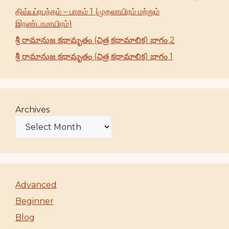
திவ்யப்ரபந்தம் – பாகம் 1 (முதலாயிரம் மற்றும்
இரண்டாமாயிரம்)
శ్రీ రామానుజ కథామృతం (చిత్ర కథామాలిక) భాగం 2
శ్రీ రామానుజ కథామృతం (చిత్ర కథామాలిక) భాగం 1
Archives
Advanced
Beginner
Blog