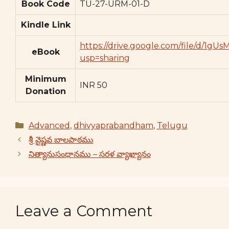
Book Code
TU-27-URM-01-D
Kindle Link
https://drive.google.com/file/d/1
eBook
usp=sharing
Minimum
INR 50
Donation
Categories
Advanced
,
dhivyaprabandham
,
Telugu
శ్రీ వైష్ణవ బాలపాఠము
నిత్యానుసంధానము – సరళ వ్యాఖ్యానం
Leave a Comment