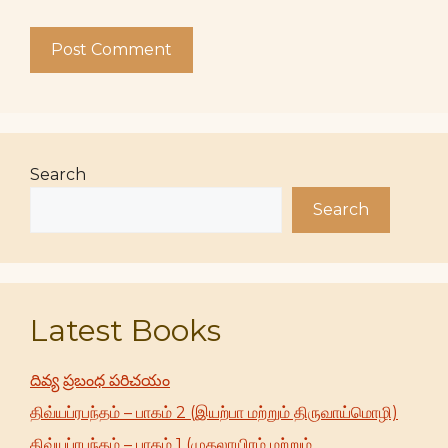
Search
Search
Latest Books
దివ్య ప్రబంధ పరిచయం
திவ்யப்ரபந்தம் – பாகம் 2 (இயற்பா மற்றும் திருவாய்மொழி)
திவ்யப்ரபந்தம் – பாகம் 1 (முதலாயிரம் மற்றும்