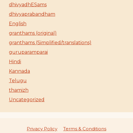
dhivyadhESams
dhivyaprabandham
English
granthams (original)
granthams (Simplified/translations)
guruparamparai
Hindi
Kannada
Telugu
thamizh
Uncategorized
Privacy Policy
Terms & Conditions