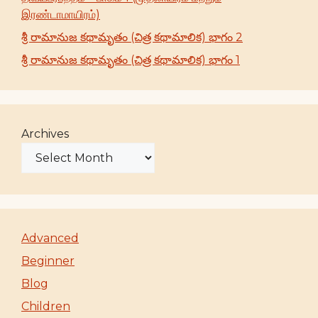
இரண்டாமாயிரம்)
శ్రీ రామానుజ కథామృతం (చిత్ర కథామాలిక) భాగం 2
శ్రీ రామానుజ కథామృతం (చిత్ర కథామాలిక) భాగం 1
Archives
Advanced
Beginner
Blog
Children