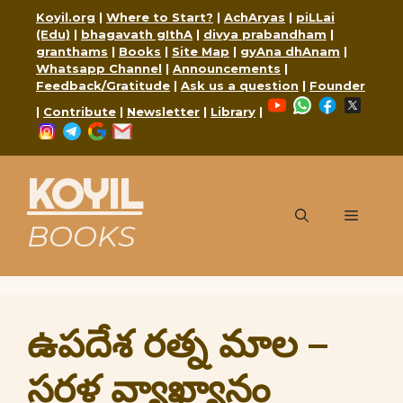
Skip
Koyil.org
|
Where to Start?
|
AchAryas
|
piLLai
to
(Edu)
|
bhagavath gIthA
|
divya prabandham
|
content
granthams
|
Books
|
Site Map
|
gyAna dhAnam
|
Whatsapp Channel
|
Announcements
|
Feedback/Gratitude
|
Ask us a question
|
Founder
YouTube
WhatsApp
Faceboo
X
|
Contribute
|
Newsletter
|
Library
|
Instagram
Telegram
Google
Mail
KOYIL
Menu
BOOKS
ఉపదేశ రత్న మాల –
సరళ వ్యాఖ్యానం