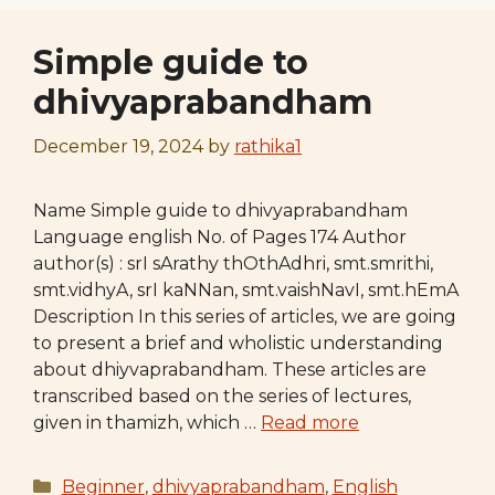
Simple guide to
dhivyaprabandham
December 19, 2024
by
rathika1
Name Simple guide to dhivyaprabandham
Language english No. of Pages 174 Author
author(s) : srI sArathy thOthAdhri, smt.smrithi,
smt.vidhyA, srI kaNNan, smt.vaishNavI, smt.hEmA
Description In this series of articles, we are going
to present a brief and wholistic understanding
about dhiyvaprabandham. These articles are
transcribed based on the series of lectures,
given in thamizh, which …
Read more
Categories
Beginner
,
dhivyaprabandham
,
English