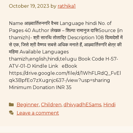
October 19, 2023
by
rathika1
Name आऴ्वार्तिरुनगरि वैभव Language hindi No. of
Pages 40 Author लेखक – शिल्पा रामानुज दासिSource (in
thamizh)- श्री सारथि तोताद्रि Description 108 दिव्यदेशों में
से एक, जिसे श्री वैष्णव सबसे अधिक मनाते हैं, आऴ्वार्तिरुगरि क्षेत्र की
महिमा Available Languages
thamizh,english,hindi,telugu Book Code H-57-
ATV-01-D Kindle Link eBook
https://drive.google.com/file/d/1WhFLRdQ_FvEl
qk3BpfEo7zXugnjc637-/view?usp=sharing
Minimum Donation INR 35
Categories
Beginner
,
Children
,
dhivyadhESams
,
Hindi
Leave a comment