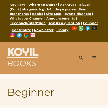
Skip
Koyil.org
|
Where to Start?
|
AchAryas
|
piLLai
to
(Edu)
|
bhagavath gIthA
|
divya prabandham
|
content
granthams
|
Books
|
Site Map
|
gyAna dhAnam
|
Whatsapp Channel
|
Announcements
|
Feedback/Gratitude
|
Ask us a question
|
Founder
YouTube
WhatsApp
Faceboo
X
|
Contribute
|
Newsletter
|
Library
|
Instagram
Telegram
Google
Mail
KOYIL
Menu
BOOKS
Beginner