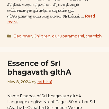
சித்திரக் கதைப் புத்தகத்தை சிறு வயதினரும்
ஸம்ப்ரதாயத்துக்குப் புதிதாக வருபவர்களும்
எம்பெருமானாருடைய பெருமையை அறியும்படிப் …
Read
more
Categories
Beginner
,
Children
,
guruparamparai
,
thamizh
Essence of SrI
bhagavath gIthA
May 8, 2024
by
rathika1
Name Essence of SrI bhagavath gIthA
Language english No. of Pages 80 Author Srl.
sArathy thOthathri Description We are