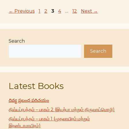
Page
Page
Page
Page
Page
←
Previous
1
2
3
4
…
12
Next
→
Search
Search
Latest Books
దివ్య ప్రబంధ పరిచయం
திவ்யப்ரபந்தம் – பாகம் 2 (இயற்பா மற்றும் திருவாய்மொழி)
திவ்யப்ரபந்தம் – பாகம் 1 (முதலாயிரம் மற்றும்
இரண்டாமாயிரம்)