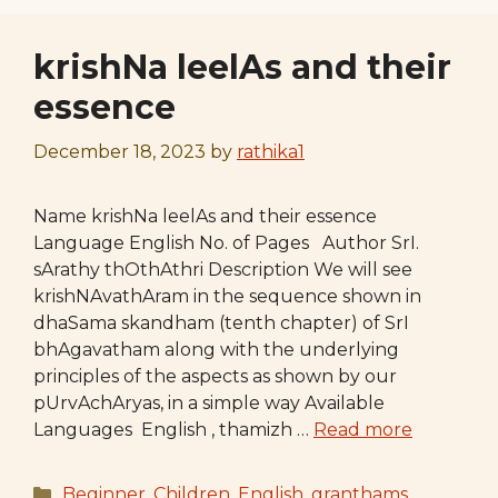
krishNa leelAs and their
essence
December 18, 2023
by
rathika1
Name krishNa leelAs and their essence
Language English No. of Pages Author SrI.
sArathy thOthAthri Description We will see
krishNAvathAram in the sequence shown in
dhaSama skandham (tenth chapter) of SrI
bhAgavatham along with the underlying
principles of the aspects as shown by our
pUrvAchAryas, in a simple way Available
Languages English , thamizh …
Read more
Categories
Beginner
,
Children
,
English
,
granthams