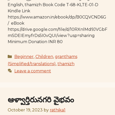
English, thamizh Book Code T-68-KLTE-01-D
Kindle Link
https://www.amazon.in/ebook/dp/B0CQVCND6G
/ eBook
https://drive.google.com/file/d/10RXnlMd9JVGbF
mSDEIEmyfrDs5I0vQUI/view?usp=sharing
Minimum Donation INR 80
Categories
Beginner
,
Children
,
granthams
(Simplified/translations)
,
thamizh
Leave a comment
ఆళ్వార్తిరునగరి వైభవం
October 19, 2023
by
rathika1