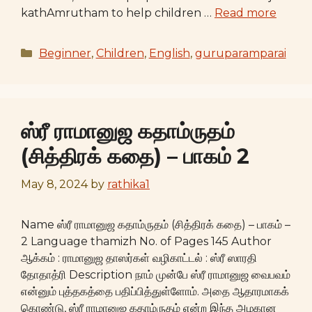
kathAmrutham to help children …
Read more
Categories
Beginner
,
Children
,
English
,
guruparamparai
ஸ்ரீ ராமானுஜ கதாம்ருதம்
(சித்திரக் கதை) – பாகம் 2
May 8, 2024
by
rathika1
Name ஸ்ரீ ராமானுஜ கதாம்ருதம் (சித்திரக் கதை) – பாகம் –
2 Language thamizh No. of Pages 145 Author
ஆக்கம் : ராமானுஜ தாஸர்கள் வழிகாட்டல் : ஸ்ரீ ஸாரதி
தோதாத்ரி Description நாம் முன்பே ஸ்ரீ ராமானுஜ வைபவம்
என்னும் புத்தகத்தை பதிப்பித்துள்ளோம். அதை ஆதாரமாகக்
கொண்டு, ஸ்ரீ ராமானுஜ கதாம்ருதம் என்ற இந்த அழகான