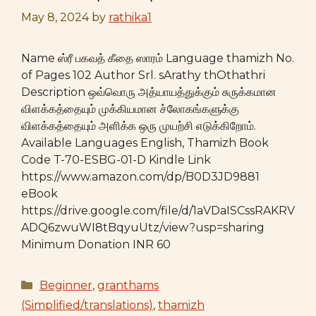
May 8, 2024
by
rathika1
Name ஸ்ரீ பகவத் கீதை ஸாரம் Language thamizh No.
of Pages 102 Author Srl. sArathy thOthathri
Description ஒவ்வொரு அத்யாயத்துக்கும் சுருக்கமான
விளக்கத்தையும் முக்கியமான ச்லோகங்களுக்கு
விளக்கத்தையும் அளிக்க ஒரு முயற்சி எடுக்கிறோம்.
Available Languages English, Thamizh Book
Code T-70-ESBG-01-D Kindle Link
https://www.amazon.com/dp/B0D3JD9881
eBook
https://drive.google.com/file/d/1aVDaISCssRAKRV
ADQ6zwuWI8tBqyuUtz/view?usp=sharing
Minimum Donation INR 60
Categories
Beginner
,
granthams
(Simplified/translations)
,
thamizh