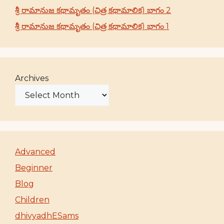
శ్రీ రామానుజ కథామృతం (చిత్ర కథామాలిక) భాగం 2
శ్రీ రామానుజ కథామృతం (చిత్ర కథామాలిక) భాగం 1
Archives
Advanced
Beginner
Blog
Children
dhivyadhESams