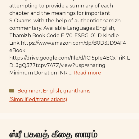
attempting to provide a summary of each
chapter and the meanings for important
SlOkams, with the help of authentic thamizh
commentary. Available Languages English,
Thamizh Book Code E-70-ESBG-01-D Kindle
Link https://www.amazon.com/dp/B0D3JD94F4
eBook
https://drive.google.com/file/d/1C15pIeAECxTriKIL
DLJgQ377tcpv7A7Z/view?usp=sharing
Minimum Donation INR …
Read more
Categories
Beginner
,
English
,
granthams
(Simplified/translations)
ஸ்ரீ பகவத் கீதை ஸாரம்