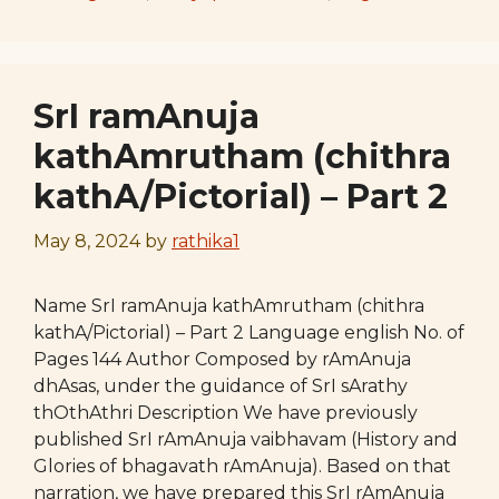
SrI ramAnuja
kathAmrutham (chithra
kathA/Pictorial) – Part 2
May 8, 2024
by
rathika1
Name SrI ramAnuja kathAmrutham (chithra
kathA/Pictorial) – Part 2 Language english No. of
Pages 144 Author Composed by rAmAnuja
dhAsas, under the guidance of SrI sArathy
thOthAthri Description We have previously
published SrI rAmAnuja vaibhavam (History and
Glories of bhagavath rAmAnuja). Based on that
narration, we have prepared this SrI rAmAnuja