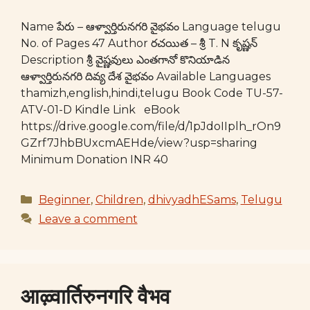
Name పేరు – ఆళ్వార్తిరునగరి వైభవం Language telugu
No. of Pages 47 Author రచయిత – శ్రీ T. N కృష్ణన్
Description శ్రీ వైష్ణవులు ఎంతగానో కొనియాడిన
ఆళ్వార్తిరునగరి దివ్య దేశ వైభవం Available Languages
thamizh,english,hindi,telugu Book Code TU-57-
ATV-01-D Kindle Link eBook
https://drive.google.com/file/d/1pJdoIIplh_rOn9
GZrf7JhbBUxcmAEHde/view?usp=sharing
Minimum Donation INR 40
Categories
Beginner
,
Children
,
dhivyadhESams
,
Telugu
Leave a comment
आऴ्वार्तिरुनगरि वैभव