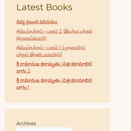
Latest Books
దివ్య ప్రబంధ పరిచయం
திவ்யப்ரபந்தம் – பாகம் 2 (இயற்பா மற்றும்
திருவாய்மொழி)
திவ்யப்ரபந்தம் – பாகம் 1 (முதலாயிரம்
மற்றும் இரண்டாமாயிரம்)
శ్రీ రామానుజ కథామృతం (చిత్ర కథామాలిక)
భాగం 2
శ్రీ రామానుజ కథామృతం (చిత్ర కథామాలిక)
భాగం 1
Archives