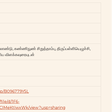
லாண்டு, கண்ணிநுண் சிறுத்தாம்பு, திருப்பள்ளியெழுச்சி,
ளிய விளக்கவுரையுடன்
dp/B096779Y5L
file/d/1F6-
IMeKtIwxWk/view?usp=sharing