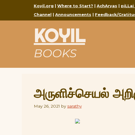
Skip
Koyil.org
|
Where to Start?
|
AchAryas
|
piLLai
to
Channel
|
Announcements
|
Feedback/Gratitu
content
KOYIL
BOOKS
அருளிச்செயல் அறி
May 26, 2021
by
sarathy