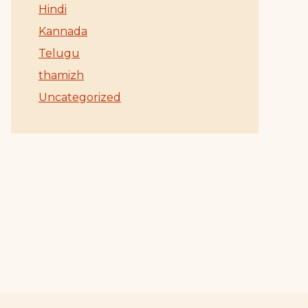
Hindi
Kannada
Telugu
thamizh
Uncategorized