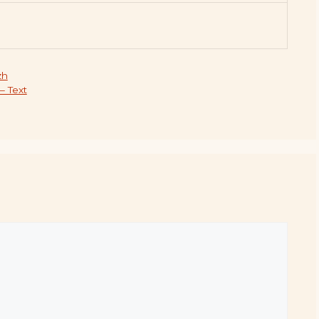
zh
 Text