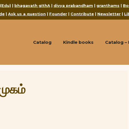
 (Edu)
|
bhagavath gIthA
|
divya prabandham
|
granthams
|
Bo
de
|
Ask us a question
|
Founder
|
Contribute
|
Newsletter
|
Li
Catalog
Kindle books
Catalog –
முகம்