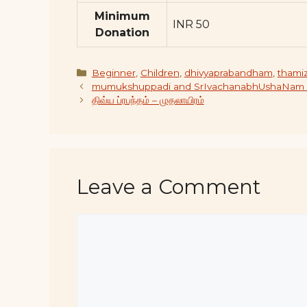
Minimum
INR 50
Donation
Categories
Beginner
,
Children
,
dhivyaprabandham
,
thami
mumukshuppadi and SrIvachanabhUshaNam –
திவ்ய ப்ரபந்தம் – முதலாயிரம்
Leave a Comment
Comment