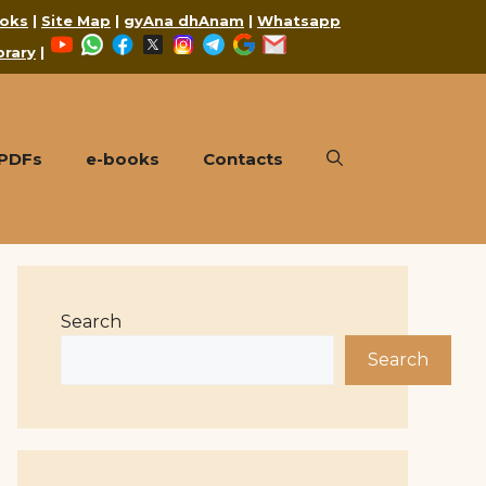
oks
|
Site Map
|
gyAna dhAnam
|
Whatsapp
YouTube
WhatsApp
Facebook
X
Instagram
Telegram
Google
Mail
brary
|
 PDFs
e-books
Contacts
Search
Search